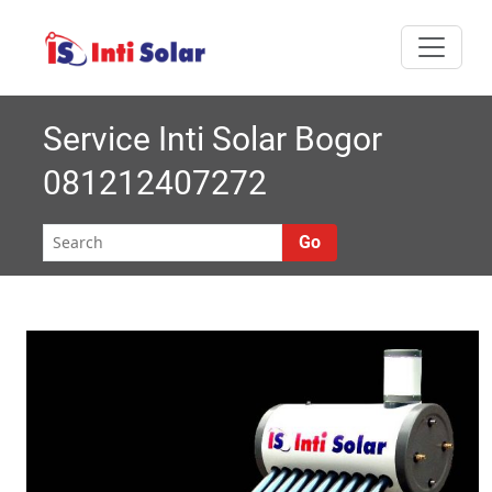
Skip
I
Melayani semua
to
nti
content
area Jabodetabek
Solar |
Service Inti Solar Bogor
081212407272
Roynal's
House
Go