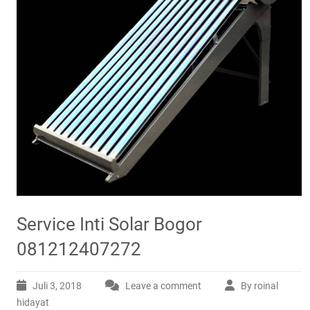
Service Inti Solar Bogor
081212407272
Juli 3, 2018
Leave a comment
By roinal
hidayat