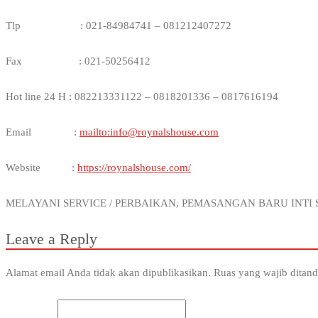
Tlp : 021-84984741 – 081212407272
Fax : 021-50256412
Hot line 24 H : 082213331122 – 0818201336 – 0817616194
Email :
mailto:info@roynalshouse.com
Website :
https://roynalshouse.com/
MELAYANI SERVICE / PERBAIKAN, PEMASANGAN BARU INT
Leave a Reply
Alamat email Anda tidak akan dipublikasikan.
Ruas yang wajib ditan