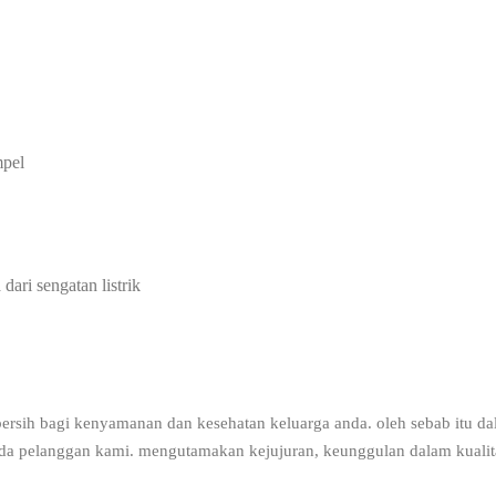
AINTENANCE.
mpel
ari sengatan listrik
ersih bagi kenyamanan dan kesehatan keluarga anda. oleh sebab itu da
pada pelanggan kami. mengutamakan kejujuran, keunggulan dalam kuali