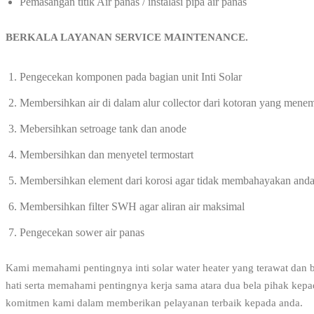
Pemasangan titik Air panas / instalasi pipa air panas
BERKALA LAYANAN SERVICE M
Pengecekan komponen pada bagian unit Inti Solar
Membersihkan air di dalam alur collector dari kotoran yang mene
Mebersihkan setroage tank dan anode
Membersihkan dan menyetel termostart
Membersihkan element dari korosi agar tidak membahayakan anda d
Membersihkan filter SWH agar aliran air maksimal
Pengecekan sower air panas
Kami memahami pentingnya inti solar water heater yang terawat dan b
hati serta memahami pentingnya kerja sama atara dua bela pihak ke
komitmen kami dalam memberikan pelayanan terbaik kepada anda.