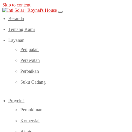
Skip to content
I
Melayani semua area Jabodetabek
nti Solar | Roynal's House
Beranda
Tentang Kami
Layanan
Penjualan
Perawatan
Perbaikan
Suku Cadang
Proyeksi
Pemukiman
Komersial
Bisnis