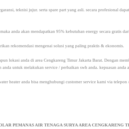
ransi, teknisi jujur. serta spare part yang asli. secara profesional da
li, maka anda akan mendapatkan 95% kebutuhan energy secara gratis dari
ikan rekomendasi mengenai solusi yang paling praktis & ekonomis.
pun lokasi anda di area Cengkareng Timur Jakarta Barat. Dengan mem
ah anda untuk melakukan service / perbaikan swh anda. kepuasan anda 
 water heater anda bisa menghubungi customer service kami via telepon /
 SOLAR PEMANAS AIR TENAGA SURYA AREA CENGKARENG T