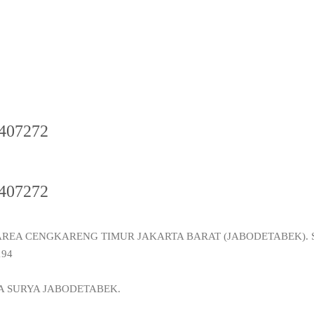
2407272
2407272
AREA CENGKARENG TIMUR JAKARTA BARAT (JABODETABEK). S
194
A SURYA JABODETABEK.