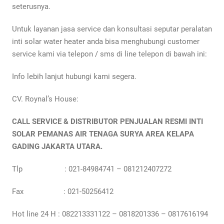
seterusnya.
Untuk layanan jasa service dan konsultasi seputar peralatan
inti solar water heater anda bisa menghubungi customer
service kami via telepon / sms di line telepon di bawah ini:
Info lebih lanjut hubungi kami segera.
CV. Roynal’s House:
CALL SERVICE & DISTRIBUTOR PENJUALAN RESMI INTI
SOLAR PEMANAS AIR TENAGA SURYA AREA KELAPA
GADING JAKARTA UTARA.
Tlp : 021-84984741 – 081212407272
Fax : 021-50256412
Hot line 24 H : 082213331122 – 0818201336 – 0817616194