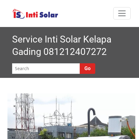
Skip
I
Melayani semua
to
nti
content
area Jabodetabek
Solar |
Service Inti Solar Kelapa
Gading 081212407272
Roynal's
House
Go