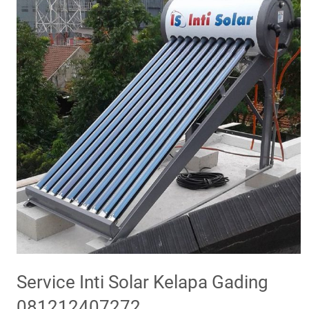
Service Inti Solar Kelapa Gading
081212407272