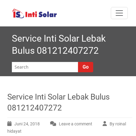
Skip
I
Melayani semua
to
nti
content
area Jabodetabek
Solar |
Service Inti Solar Lebak
Bulus 081212407272
Roynal's
House
Go
Service Inti Solar Lebak Bulus
081212407272
Juni 24, 2018
Leave a comment
By roinal
hidayat