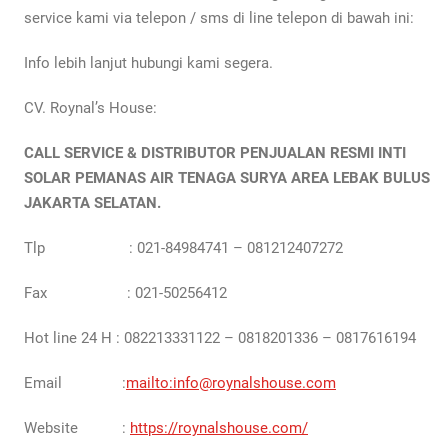
service kami via telepon / sms di line telepon di bawah ini:
Info lebih lanjut hubungi kami segera.
CV. Roynal’s House:
CALL SERVICE & DISTRIBUTOR PENJUALAN RESMI INTI
SOLAR PEMANAS AIR TENAGA SURYA AREA LEBAK BULUS
JAKARTA
SELATAN
.
Tlp : 021-84984741 – 081212407272
Fax : 021-50256412
Hot line 24 H : 082213331122 – 0818201336 – 0817616194
Email :
mailto:info@roynalshouse.com
Website :
https://roynalshouse.com/