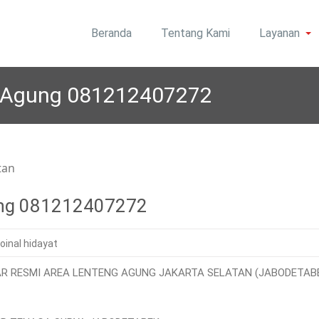
Beranda
Tentang Kami
Layanan
area Jabodetabek
olar | Roynal's House
ng Agung 081212407272
gung 081212407272
roinal hidayat
R RESMI AREA LENTENG AGUNG JAKARTA SELATAN (JABODETABEK