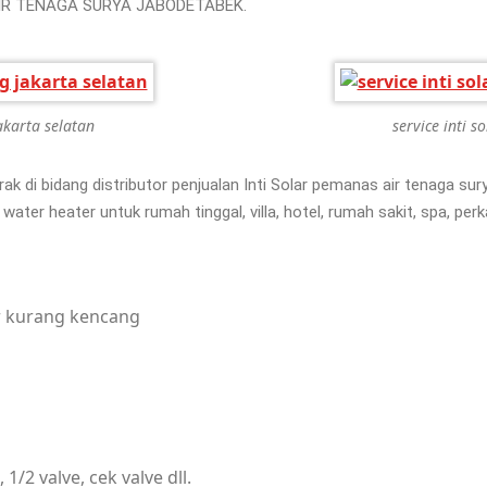
IR TENAGA SURYA JABODETABEK.
akarta selatan
service inti 
 di bidang distributor penjualan Inti Solar pemanas air tenaga su
ater heater untuk rumah tinggal, villa, hotel, rumah sakit, spa, per
R WATER HEATER.
ir kurang kencang
/2 valve, cek valve dll.