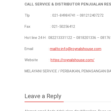
CALL SERVICE & DISTRIBUTOR PENJUALAN RE
Tlp : 021-84984741 – 081212407272
Fax : 021-50256412
Hot line 24 H : 082213331122 – 0818201336 – 0817
Email :
mailto:info@roynalshouse.com
Website :
https://roynalshouse.com/
MELAYANI SERVICE / PERBAIKAN, PEMASANGAN B
Leave a Reply