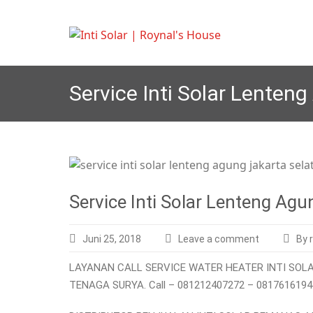
Skip
to
I
Melayani semua 
nti S
content
Service Inti Solar Lente
Service Inti Solar Lenteng A
Juni 25, 2018
Leave a comment
By 
LAYANAN CALL SERVICE WATER HEATER INTI SOLA
TENAGA SURYA. Call – 081212407272 – 0817616194