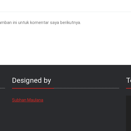
amban ini untuk komentar saya berikutnya.
Designed by
T
Subhan Maulana