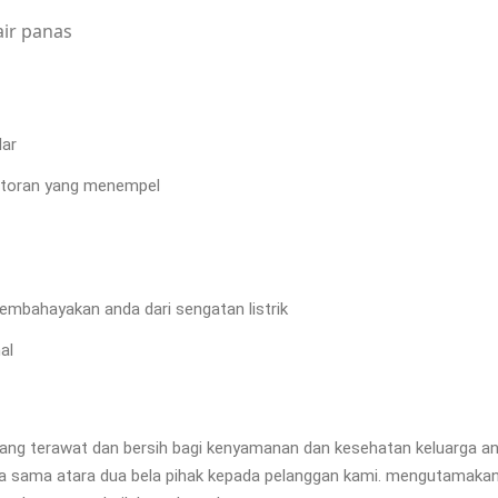
air panas
CE MAINTENANCE.
lar
 kotoran yang menempel
embahayakan anda dari sengatan listrik
al
ang terawat dan bersih bagi kenyamanan dan kesehatan keluarga an
a sama atara dua bela pihak kepada pelanggan kami. mengutamakan 