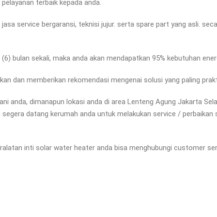
pelayanan terbaik kepada anda.
asa service bergaransi, teknisi jujur. serta spare part yang asli. s
r (6) bulan sekali, maka anda akan mendapatkan 95% kebutuhan energ
ukan dan memberikan rekomendasi mengenai solusi yang paling prak
ani anda, dimanapun lokasi anda di area Lenteng Agung Jakarta Se
an segera datang kerumah anda untuk melakukan service / perbaika
ralatan inti solar water heater anda bisa menghubungi customer serv