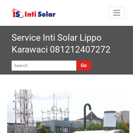
Skip
I
Melayani semua
to
nti
content
area Jabodetabek
Solar |
Service Inti Solar Lippo
Karawaci 081212407272
Roynal's
House
Go