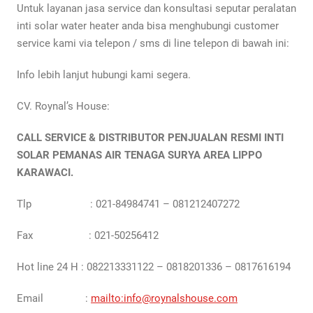
Untuk layanan jasa service dan konsultasi seputar peralatan
inti solar water heater anda bisa menghubungi customer
service kami via telepon / sms di line telepon di bawah ini:
Info lebih lanjut hubungi kami segera.
CV. Roynal’s House:
CALL SERVICE & DISTRIBUTOR PENJUALAN RESMI INTI
SOLAR PEMANAS AIR TENAGA SURYA AREA LIPPO
KARAWACI.
Tlp : 021-84984741 – 081212407272
Fax : 021-50256412
Hot line 24 H : 082213331122 – 0818201336 – 0817616194
Email :
mailto:info@roynalshouse.com