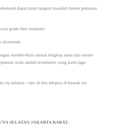
 profesional dapat kami tangani masalah mesin pemanas
ra gratis dari matahari.
& ekonomis.
 Dengan memberikan alamat lengkap anda dan nomer
 kepuasan anda adalah komitmen yang kami jaga
 via telepon / sms di line telepon di bawah ini:
RUYA SELATAN JAKARTA
BAR
AT.