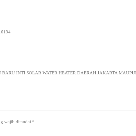
16194
N BARU INTI SOLAR WATER HEATER DAERAH JAKARTA MAUP
g wajib ditandai
*