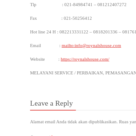
Tlp : 021-84984741 – 081212407272
Fax : 021-50256412
Hot line 24 H : 082213331122 – 0818201336 – 08176
Email :
mailto:info@roynalshouse.com
Website :
https://roynalshouse.com/
MELAYANI SERVICE / PERBAIKAN, PEMASANGA
Leave a Reply
Alamat email Anda tidak akan dipublikasikan.
Ruas yan