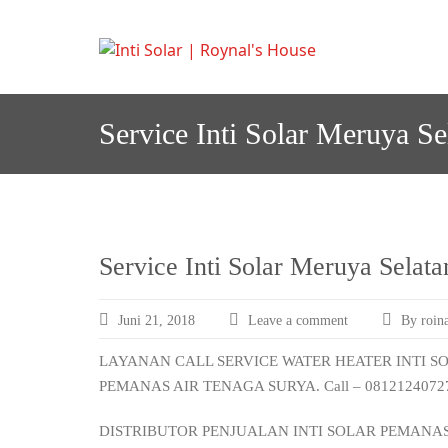
Skip
to
I
Melayani semua a
nti S
content
Service Inti Solar Meruya S
Service Inti Solar Meruya Sela
Juni 21, 2018
Leave a comment
By roina
LAYANAN CALL SERVICE WATER HEATER INTI S
PEMANAS AIR TENAGA SURYA. Call – 08121240727
DISTRIBUTOR PENJUALAN INTI SOLAR PEMANA