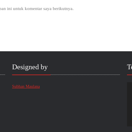
an ini untuk komentar saya berikutnya.
Designed by
T
Subhan Maulana