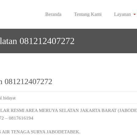
Beranda
Tentang Kami
Layanan
rea Jabodetabek
olar | Roynal's House
elatan 081212407272
tan 081212407272
l hidayat
OLAR RESMI AREA MERUYA SELATAN JAKARTA BARAT (JABODET
2 – 0817616194
S AIR TENAGA SURYA JABODETABEK.