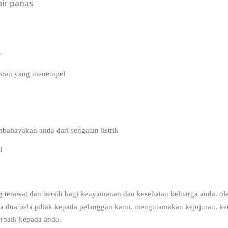
air panas
ICE MAINTENANCE.
r
otoran yang menempel
bahayakan anda dari sengatan listrik
l
g terawat dan bersih bagi kenyamanan dan kesehatan keluarga anda. ole
ara dua bela pihak kepada pelanggan kami. mengutamakan kejujuran, k
rbaik kepada anda.