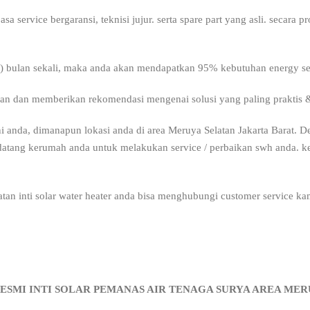
 service bergaransi, teknisi jujur. serta spare part yang asli. secara
(6) bulan sekali, maka anda akan mendapatkan 95% kebutuhan energy seca
an dan memberikan rekomendasi mengenai solusi yang paling praktis 
i anda, dimanapun lokasi anda di area Meruya Selatan Jakarta Barat.
a datang kerumah anda untuk melakukan service / perbaikan swh anda.
atan inti solar water heater anda bisa menghubungi customer service kami
RESMI INTI SOLAR PEMANAS AIR TENAGA SURYA AREA ME