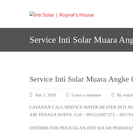
Skip
to
I
Melayani semua a
nti S
content
Service Inti Solar Muara A
Service Inti Solar Muara Angke
Juni 3, 2018
Leave a comment
By roinal
LAYANAN CALL SERVICE WATER HEATER INTI S
AIR TENAGA SURYA. Call – 081212407272 – 08176
DISTRIBUTOR PENJUALAN INTI SOLAR PEMANA