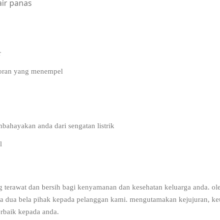
air panas
ICE MAINTENANCE.
r
otoran yang menempel
bahayakan anda dari sengatan listrik
l
g terawat dan bersih bagi kenyamanan dan kesehatan keluarga anda. ole
ara dua bela pihak kepada pelanggan kami. mengutamakan kejujuran, k
rbaik kepada anda.