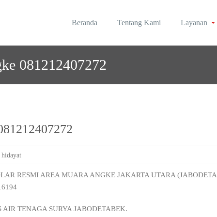
Beranda
Tentang Kami
Layanan
rea Jabodetabek
olar | Roynal's House
ngke 081212407272
 081212407272
 hidayat
OLAR RESMI AREA MUARA ANGKE JAKARTA UTARA (JABODETAB
16194
S AIR TENAGA SURYA JABODETABEK.