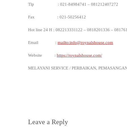
Tlp : 021-84984741 – 081212407272
Fax : 021-50256412
Hot line 24 H : 082213331122 – 0818201336 – 08176
Email :
mailto:info@roynalshouse.com
Website :
https://roynalshouse.com/
MELAYANI SERVICE / PERBAIKAN, PEMASANGA
Leave a Reply