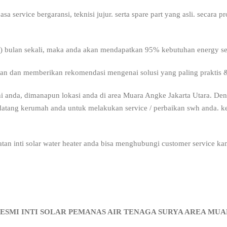
 service bergaransi, teknisi jujur. serta spare part yang asli. secara
(6) bulan sekali, maka anda akan mendapatkan 95% kebutuhan energy seca
an dan memberikan rekomendasi mengenai solusi yang paling praktis 
i anda, dimanapun lokasi anda di area Muara Angke Jakarta Utara. D
a datang kerumah anda untuk melakukan service / perbaikan swh anda.
atan inti solar water heater anda bisa menghubungi customer service kami
RESMI INTI SOLAR PEMANAS AIR TENAGA SURYA AREA MU