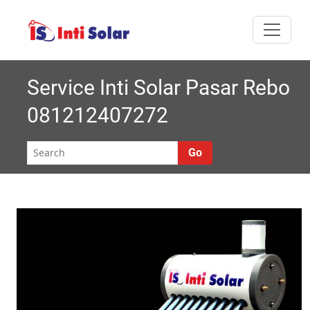
Skip
I
Melayani semua
to
nti
content
area Jabodetabek
Solar |
Service Inti Solar Pasar Rebo
081212407272
Roynal's
House
Go