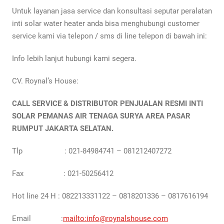
Untuk layanan jasa service dan konsultasi seputar peralatan
inti solar water heater anda bisa menghubungi customer
service kami via telepon / sms di line telepon di bawah ini:
Info lebih lanjut hubungi kami segera.
CV. Roynal’s House:
CALL SERVICE & DISTRIBUTOR PENJUALAN RESMI INTI
SOLAR PEMANAS AIR TENAGA SURYA AREA PASAR
RUMPUT JAKARTA
SELATAN
.
Tlp : 021-84984741 – 081212407272
Fax : 021-50256412
Hot line 24 H : 082213331122 – 0818201336 – 0817616194
Email :
mailto:info@roynalshouse.com