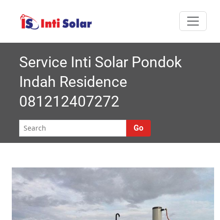
Skip
I
Melayani semua
to
nti
content
area Jabodetabek
Solar |
Service Inti Solar Pondok
Indah Residence
Roynal's
081212407272
House
Go