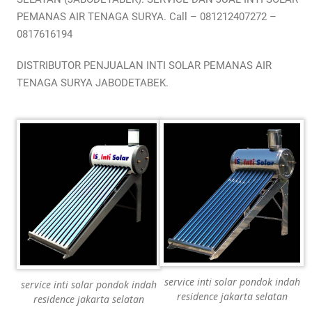
PEMANAS AIR TENAGA SURYA. Call – 081212407272 –
0817616194
DISTRIBUTOR PENJUALAN INTI SOLAR PEMANAS AIR
TENAGA SURYA JABODETABEK.
service inti solar pondok indah
service inti solar pondok indah
residence jakarta selatan
residence jakarta selatan