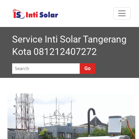
Skip
I
Melayani semua
to
nti
content
area Jabodetabek
Solar |
Service Inti Solar Tangerang
Kota 081212407272
Roynal's
House
Go