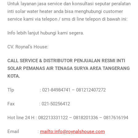
Untuk layanan jasa service dan konsultasi seputar peralatan
inti solar water heater anda bisa menghubungi customer
service kami via telepon / sms di line telepon di bawah ini:
Info lebih lanjut hubungi kami segera.
CV. Roynal’s House:
CALL SERVICE & DISTRIBUTOR PENJUALAN RESMI INTI
SOLAR PEMANAS AIR TENAGA SURYA AREA TANGERANG
KOTA.
Tlp : 021-84984741 – 081212407272
Fax : 021-50256412
Hot line 24 H : 082213331122 – 0818201336 – 0817616194
Email :
mailto:info@roynalshouse.com