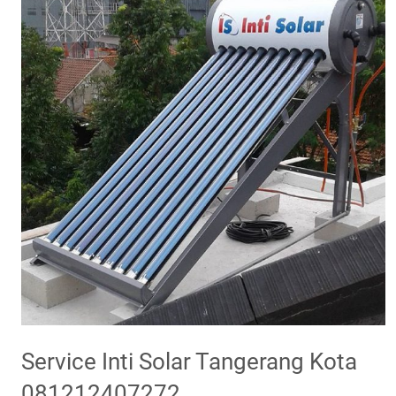
Service Inti Solar Tangerang Kota
081212407272