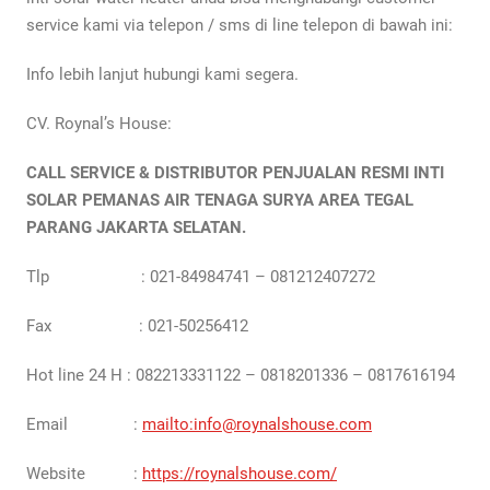
service kami via telepon / sms di line telepon di bawah ini:
Info lebih lanjut hubungi kami segera.
CV. Roynal’s House:
CALL SERVICE & DISTRIBUTOR PENJUALAN RESMI INTI
SOLAR PEMANAS AIR TENAGA SURYA AREA TEGAL
PARANG JAKARTA
SELATAN
.
Tlp : 021-84984741 – 081212407272
Fax : 021-50256412
Hot line 24 H : 082213331122 – 0818201336 – 0817616194
Email :
mailto:info@roynalshouse.com
Website :
https://roynalshouse.com/