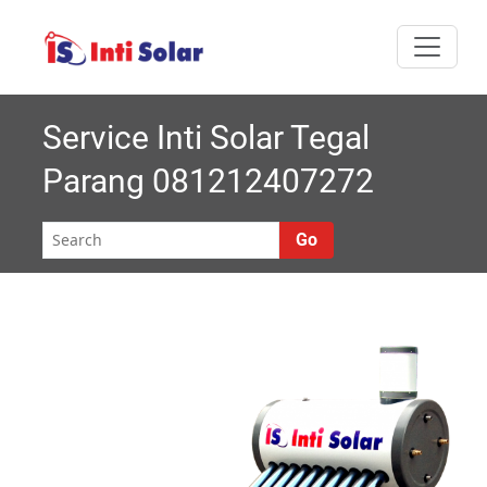
Skip
I
Melayani semua
to
nti
content
area Jabodetabek
Solar |
Service Inti Solar Tegal
Parang 081212407272
Roynal's
House
Go