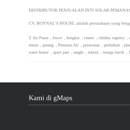
DISTRIBUTOR PENJUALAN INTI SOLAR PEMANA
CV. ROYNAL’S HOUSE. adalah perusahaan yang bergerak
,
,
,
,
,
Air Panas
bocor
bongkar
center
cibubur regency
,
,
,
,
,
mesin
pasang
Pemanas Air
perawatan
perbaikan
pin
,
,
,
,
,
water heater
spare part
tangki
teknisi
tenaga listrik
Kami di gMaps