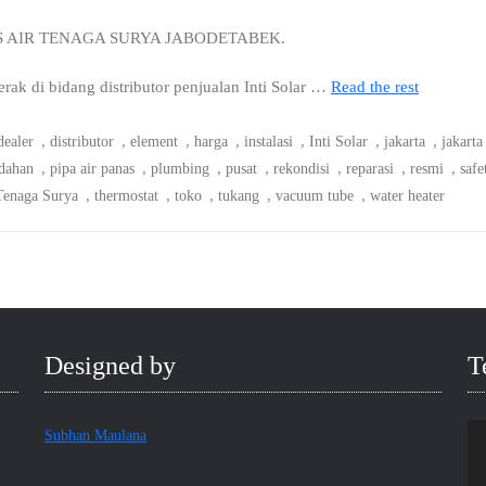
S AIR TENAGA SURYA JABODETABEK.
 di bidang distributor penjualan Inti Solar …
Read the rest
,
,
,
,
,
,
,
dealer
distributor
element
harga
instalasi
Inti Solar
jakarta
jakarta
,
,
,
,
,
,
,
dahan
pipa air panas
plumbing
pusat
rekondisi
reparasi
resmi
safe
,
,
,
,
,
Tenaga Surya
thermostat
toko
tukang
vacuum tube
water heater
Designed by
T
Subhan Maulana