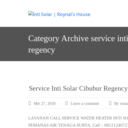
Skip
to
I
Melayani semua a
nti S
content
Category Archive service int
regency
Service Inti Solar Cibubur Regen
Mei 27, 2018
Leave a comment
By roina
LAYANAN CALL SERVICE WATER HEATER INTI S
PEMANAS AIR TENAGA SURYA. Call – 08121240727