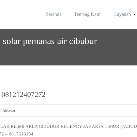
Beranda
Tentang Kami
Layanan
rea Jabodetabek
olar | Roynal's House
i solar pemanas air cibubur
cy 081212407272
l hidayat
OLAR RESMI AREA CIBUBUR REGENCY JAKARTA TIMUR (JABODE
2 – 0817616194