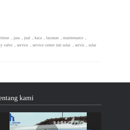
,
,
,
,
,
,
 timur
jasa
jual
kaca
layanan
maintenance
,
,
,
,
ty valve
service
service center inti solar
servis
solar
entang kami