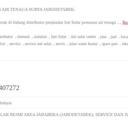
S AIR TENAGA SURYA JABODETABEK.
 di bidang distributor penjualan Inti Solar pemanas air tenaga …
Rea
,
,
,
,
,
,
,
stributor
element
instalasi
Inti Solar
inti solar center
jasa
jual
kaca
,
,
,
,
,
,
alve
service
service inti solar
servis
solar water heater
spare part
tek
2407272
 hidayat
OLAR RESMI AREA JABABEKA (JABODETABEK). SERVICE DAN J