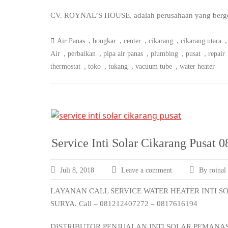
CV. ROYNAL’S HOUSE. adalah perusahaan yang bergerak
,
,
,
,
Air Panas
bongkar
center
cikarang
cikarang utara
,
,
,
,
,
Air
perbaikan
pipa air panas
plumbing
pusat
repair
,
,
,
,
thermostat
toko
tukang
vacuum tube
water heater
Service Inti Solar Cikarang Pusat
Juli 8, 2018
Leave a comment
By roinal
LAYANAN CALL SERVICE WATER HEATER INTI S
SURYA. Call – 081212407272 – 0817616194
DISTRIBUTOR PENJUALAN INTI SOLAR PEMANA