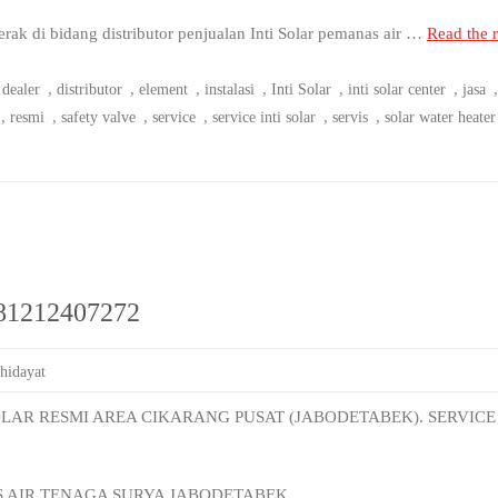
 di bidang distributor penjualan Inti Solar pemanas air …
Read the r
,
,
,
,
,
,
,
dealer
distributor
element
instalasi
Inti Solar
inti solar center
jasa
,
,
,
,
,
,
resmi
safety valve
service
service inti solar
servis
solar water heater
 081212407272
 hidayat
OLAR RESMI AREA CIKARANG PUSAT (JABODETABEK). SERVICE
S AIR TENAGA SURYA JABODETABEK.