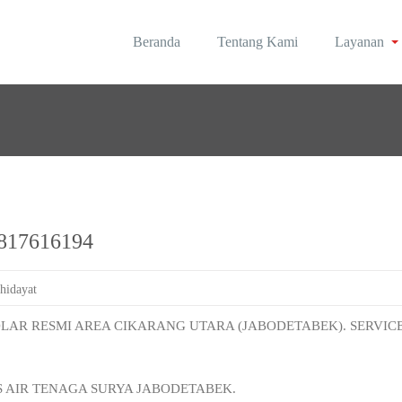
Beranda
Tentang Kami
Layanan
rea Jabodetabek
olar | Roynal's House
 0817616194
 hidayat
OLAR RESMI AREA CIKARANG UTARA (JABODETABEK). SERVIC
S AIR TENAGA SURYA JABODETABEK.