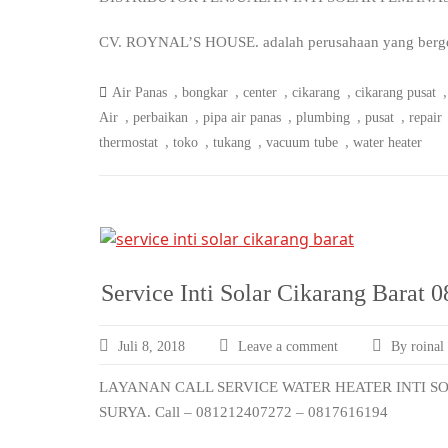
CV. ROYNAL’S HOUSE. adalah perusahaan yang bergerak
,
,
,
,
Air Panas
bongkar
center
cikarang
cikarang pusat
,
,
,
,
,
Air
perbaikan
pipa air panas
plumbing
pusat
repair
,
,
,
,
thermostat
toko
tukang
vacuum tube
water heater
Service Inti Solar Cikarang Barat
Juli 8, 2018
Leave a comment
By roinal
LAYANAN CALL SERVICE WATER HEATER INTI S
SURYA. Call – 081212407272 – 0817616194