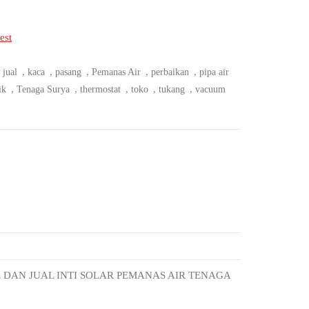
est
,
,
,
,
,
,
jual
kaca
pasang
Pemanas Air
perbaikan
pipa air
,
,
,
,
,
ik
Tenaga Surya
thermostat
toko
tukang
vacuum
 DAN JUAL INTI SOLAR PEMANAS AIR TENAGA