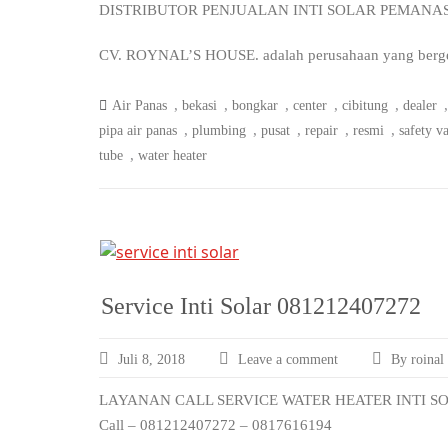
DISTRIBUTOR PENJUALAN INTI SOLAR PEMANA
CV. ROYNAL’S HOUSE. adalah perusahaan yang bergerak
,
,
,
,
,
Air Panas
bekasi
bongkar
center
cibitung
dealer
,
,
,
,
,
pipa air panas
plumbing
pusat
repair
resmi
safety v
,
tube
water heater
Service Inti Solar 081212407272
Juli 8, 2018
Leave a comment
By roinal
LAYANAN CALL SERVICE WATER HEATER INTI SO
Call – 081212407272 – 0817616194