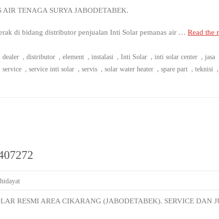
S AIR TENAGA SURYA JABODETABEK.
 di bidang distributor penjualan Inti Solar pemanas air …
Read the r
,
,
,
,
,
,
,
dealer
distributor
element
instalasi
Inti Solar
inti solar center
jasa
,
,
,
,
,
,
service
service inti solar
servis
solar water heater
spare part
teknisi
2407272
 hidayat
OLAR RESMI AREA CIKARANG (JABODETABEK). SERVICE DAN J