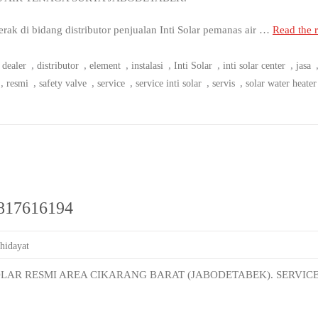
 di bidang distributor penjualan Inti Solar pemanas air …
Read the r
,
,
,
,
,
,
,
dealer
distributor
element
instalasi
Inti Solar
inti solar center
jasa
,
,
,
,
,
,
resmi
safety valve
service
service inti solar
servis
solar water heater
 0817616194
 hidayat
OLAR RESMI AREA CIKARANG BARAT (JABODETABEK). SERVIC