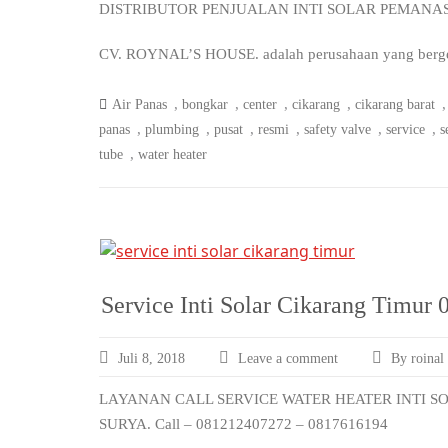
DISTRIBUTOR PENJUALAN INTI SOLAR PEMANA
CV. ROYNAL’S HOUSE. adalah perusahaan yang bergerak
,
,
,
,
Air Panas
bongkar
center
cikarang
cikarang barat
,
,
,
,
,
,
panas
plumbing
pusat
resmi
safety valve
service
s
,
tube
water heater
Service Inti Solar Cikarang Timur
Juli 8, 2018
Leave a comment
By roinal
LAYANAN CALL SERVICE WATER HEATER INTI S
SURYA. Call – 081212407272 – 0817616194