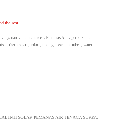
d the rest
,
,
,
,
,
layanan
maintenance
Pemanas Air
perbaikan
,
,
,
,
,
nisi
thermostat
toko
tukang
vacuum tube
water
UAL INTI SOLAR PEMANAS AIR TENAGA SURYA.