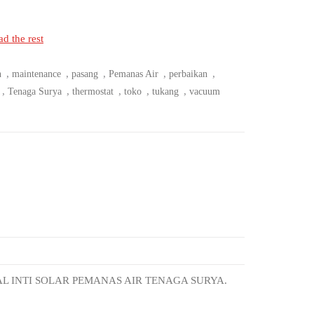
d the rest
,
,
,
,
,
n
maintenance
pasang
Pemanas Air
perbaikan
,
,
,
,
,
Tenaga Surya
thermostat
toko
tukang
vacuum
AL INTI SOLAR PEMANAS AIR TENAGA SURYA.