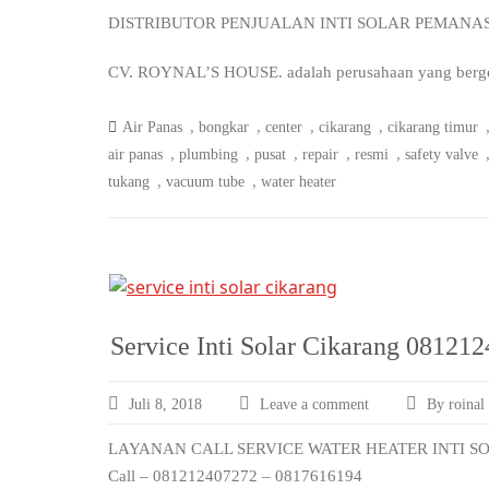
DISTRIBUTOR PENJUALAN INTI SOLAR PEMANA
CV. ROYNAL’S HOUSE. adalah perusahaan yang bergerak
,
,
,
,
Air Panas
bongkar
center
cikarang
cikarang timur
,
,
,
,
,
air panas
plumbing
pusat
repair
resmi
safety valve
,
,
tukang
vacuum tube
water heater
Service Inti Solar Cikarang 08121
Juli 8, 2018
Leave a comment
By roinal
LAYANAN CALL SERVICE WATER HEATER INTI S
Call – 081212407272 – 0817616194