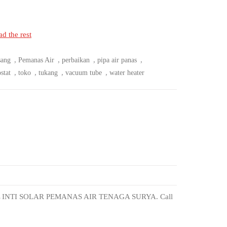
d the rest
,
,
,
,
sang
Pemanas Air
perbaikan
pipa air panas
,
,
,
,
stat
toko
tukang
vacuum tube
water heater
INTI SOLAR PEMANAS AIR TENAGA SURYA. Call