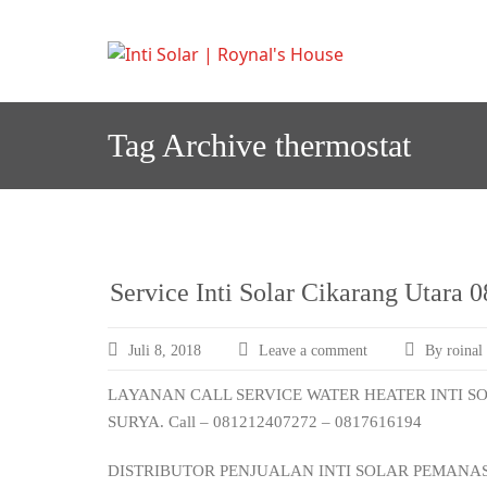
Skip
to
I
Melayani semua a
nti S
content
Tag Archive
thermostat
Service Inti Solar Cikarang Utara
Juli 8, 2018
Leave a comment
By roinal
LAYANAN CALL SERVICE WATER HEATER INTI S
SURYA. Call – 081212407272 – 0817616194
DISTRIBUTOR PENJUALAN INTI SOLAR PEMANA