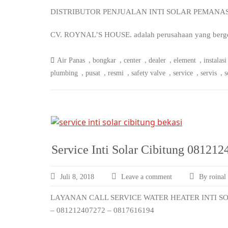
DISTRIBUTOR PENJUALAN INTI SOLAR PEMANA
CV. ROYNAL’S HOUSE. adalah perusahaan yang bergerak
,
,
,
,
,
Air Panas
bongkar
center
dealer
element
instalasi
,
,
,
,
,
,
plumbing
pusat
resmi
safety valve
service
servis
s
Service Inti Solar Cibitung 08121
Juli 8, 2018
Leave a comment
By roinal
LAYANAN CALL SERVICE WATER HEATER INTI SO
– 081212407272 – 0817616194