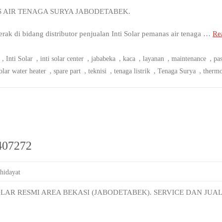
S AIR TENAGA SURYA JABODETABEK.
 di bidang distributor penjualan Inti Solar pemanas air tenaga …
Rea
,
,
,
,
,
,
,
Inti Solar
inti solar center
jababeka
kaca
layanan
maintenance
pa
,
,
,
,
,
olar water heater
spare part
teknisi
tenaga listrik
Tenaga Surya
thermo
2407272
 hidayat
LAR RESMI AREA BEKASI (JABODETABEK). SERVICE DAN JUAL 