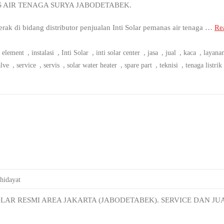
S AIR TENAGA SURYA JABODETABEK.
 di bidang distributor penjualan Inti Solar pemanas air tenaga …
Rea
,
,
,
,
,
,
,
,
element
instalasi
Inti Solar
inti solar center
jasa
jual
kaca
layana
,
,
,
,
,
,
alve
service
servis
solar water heater
spare part
teknisi
tenaga listrik
 hidayat
LAR RESMI AREA JAKARTA (JABODETABEK). SERVICE DAN JU