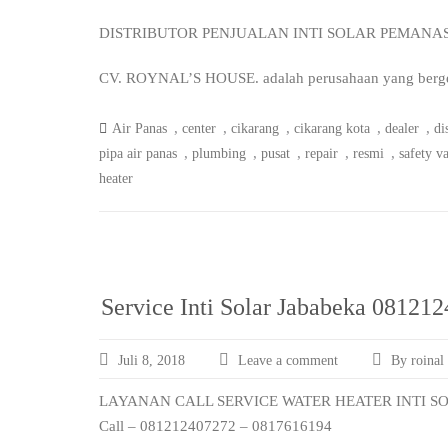
DISTRIBUTOR PENJUALAN INTI SOLAR PEMANA
CV. ROYNAL’S HOUSE. adalah perusahaan yang bergerak
,
,
,
,
,
Air Panas
center
cikarang
cikarang kota
dealer
di
,
,
,
,
,
pipa air panas
plumbing
pusat
repair
resmi
safety v
heater
Service Inti Solar Jababeka 08121
Juli 8, 2018
Leave a comment
By roinal
LAYANAN CALL SERVICE WATER HEATER INTI S
Call – 081212407272 – 0817616194