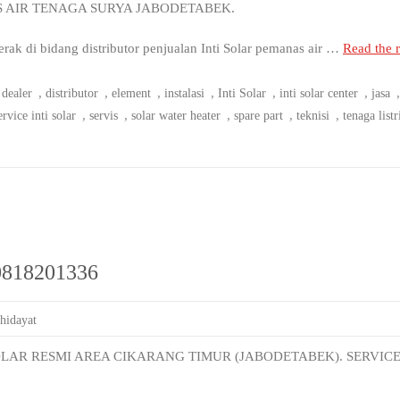
S AIR TENAGA SURYA JABODETABEK.
 di bidang distributor penjualan Inti Solar pemanas air …
Read the r
,
,
,
,
,
,
,
dealer
distributor
element
instalasi
Inti Solar
inti solar center
jasa
,
,
,
,
,
ervice inti solar
servis
solar water heater
spare part
teknisi
tenaga listr
 0818201336
 hidayat
OLAR RESMI AREA CIKARANG TIMUR (JABODETABEK). SERVICE