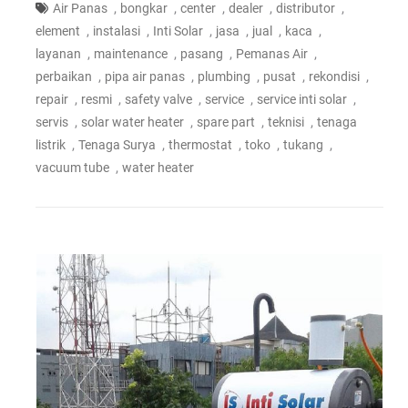
,
,
,
,
,
Air Panas
bongkar
center
dealer
distributor
,
,
,
,
,
,
element
instalasi
Inti Solar
jasa
jual
kaca
,
,
,
,
layanan
maintenance
pasang
Pemanas Air
,
,
,
,
,
perbaikan
pipa air panas
plumbing
pusat
rekondisi
,
,
,
,
,
repair
resmi
safety valve
service
service inti solar
,
,
,
,
servis
solar water heater
spare part
teknisi
tenaga
,
,
,
,
,
listrik
Tenaga Surya
thermostat
toko
tukang
,
vacuum tube
water heater