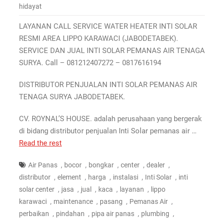
hidayat
LAYANAN CALL SERVICE WATER HEATER INTI SOLAR
RESMI AREA LIPPO KARAWACI (JABODETABEK).
SERVICE DAN JUAL INTI SOLAR PEMANAS AIR TENAGA
SURYA. Call – 081212407272 – 0817616194
DISTRIBUTOR PENJUALAN INTI SOLAR PEMANAS AIR
TENAGA SURYA JABODETABEK.
CV. ROYNAL’S HOUSE. adalah perusahaan yang bergerak
di bidang distributor penjualan Inti Solar pemanas air …
Read the rest
,
,
,
,
,
Air Panas
bocor
bongkar
center
dealer
,
,
,
,
,
distributor
element
harga
instalasi
Inti Solar
inti
,
,
,
,
,
solar center
jasa
jual
kaca
layanan
lippo
,
,
,
,
karawaci
maintenance
pasang
Pemanas Air
,
,
,
,
perbaikan
pindahan
pipa air panas
plumbing