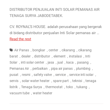
DISTRIBUTOR PENJUALAN INTI SOLAR PEMANAS AIR
TENAGA SURYA JABODETABEK.
CV. ROYNAL’S HOUSE. adalah perusahaan yang bergerak
di bidang distributor penjualan Inti Solar pemanas air …
Read the rest
,
,
,
,
Air Panas
bongkar
center
cikarang
cikarang
,
,
,
,
,
barat
dealer
distributor
element
instalasi
Inti
,
,
,
,
,
,
Solar
inti solar center
jasa
jual
kaca
pasang
,
,
,
,
Pemanas Air
perbaikan
pipa air panas
plumbing
,
,
,
,
,
pusat
resmi
safety valve
service
service inti solar
,
,
,
,
servis
solar water heater
spare part
teknisi
tenaga
,
,
,
,
,
listrik
Tenaga Surya
thermostat
toko
tukang
,
vacuum tube
water heater