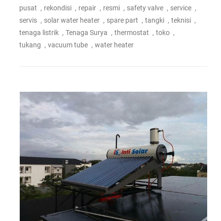
,
,
,
,
,
,
pusat
rekondisi
repair
resmi
safety valve
service
,
,
,
,
,
servis
solar water heater
spare part
tangki
teknisi
,
,
,
,
tenaga listrik
Tenaga Surya
thermostat
toko
,
,
tukang
vacuum tube
water heater