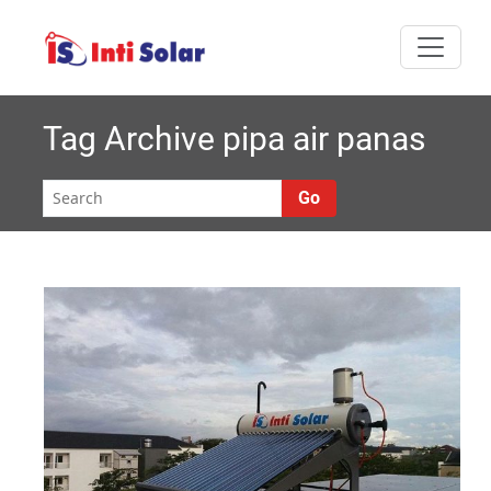
Skip
I
Melayani semua
to
nti
content
area Jabodetabek
Solar |
Tag Archive
pipa air panas
Roynal's
Go
House