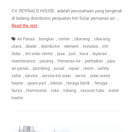
CV. ROYNAL’S HOUSE. adalah perusahaan yang bergerak
di bidang distributor penjualan Inti Solar pemanas air …
Read the rest
,
,
,
,
Air Panas
bongkar
center
cikarang
cikarang
,
,
,
,
,
utara
dealer
distributor
element
instalasi
Inti
,
,
,
,
,
,
Solar
inti solar center
jasa
jual
kaca
layanan
,
,
,
,
maintenance
pasang
Pemanas Air
perbaikan
pipa
,
,
,
,
,
air panas
plumbing
pusat
repair
resmi
safety
,
,
,
,
valve
service
service inti solar
servis
solar water
,
,
,
,
heater
spare part
teknisi
tenaga listrik
Tenaga
,
,
,
,
,
Surya
thermostat
toko
tukang
vacuum tube
water
heater