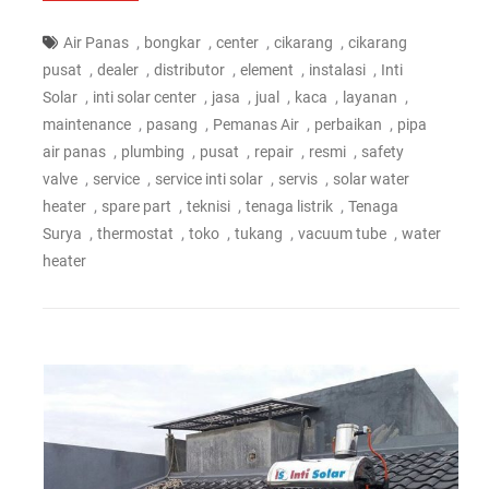
,
,
,
,
Air Panas
bongkar
center
cikarang
cikarang
,
,
,
,
,
pusat
dealer
distributor
element
instalasi
Inti
,
,
,
,
,
,
Solar
inti solar center
jasa
jual
kaca
layanan
,
,
,
,
maintenance
pasang
Pemanas Air
perbaikan
pipa
,
,
,
,
,
air panas
plumbing
pusat
repair
resmi
safety
,
,
,
,
valve
service
service inti solar
servis
solar water
,
,
,
,
heater
spare part
teknisi
tenaga listrik
Tenaga
,
,
,
,
,
Surya
thermostat
toko
tukang
vacuum tube
water
heater