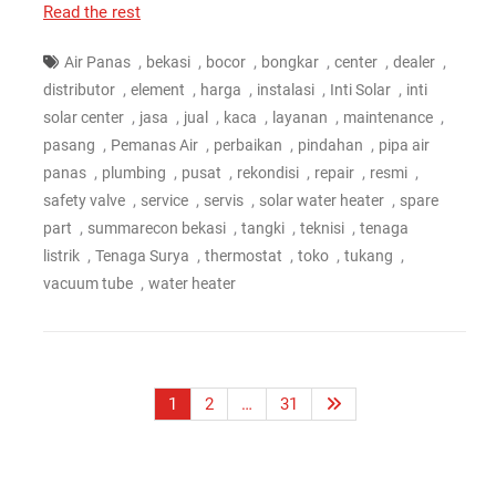
Read the rest
,
,
,
,
,
,
Air Panas
bekasi
bocor
bongkar
center
dealer
,
,
,
,
,
distributor
element
harga
instalasi
Inti Solar
inti
,
,
,
,
,
,
solar center
jasa
jual
kaca
layanan
maintenance
,
,
,
,
pasang
Pemanas Air
perbaikan
pindahan
pipa air
,
,
,
,
,
,
panas
plumbing
pusat
rekondisi
repair
resmi
,
,
,
,
safety valve
service
servis
solar water heater
spare
,
,
,
,
part
summarecon bekasi
tangki
teknisi
tenaga
,
,
,
,
,
listrik
Tenaga Surya
thermostat
toko
tukang
,
vacuum tube
water heater
Paginasi
1
2
…
31
pos