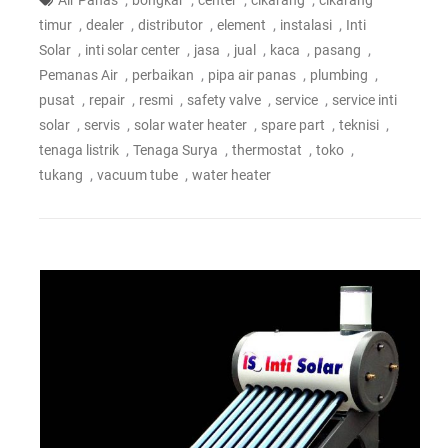
,
,
,
,
Air Panas
bongkar
center
cikarang
cikarang
,
,
,
,
,
timur
dealer
distributor
element
instalasi
Inti
,
,
,
,
,
,
Solar
inti solar center
jasa
jual
kaca
pasang
,
,
,
,
Pemanas Air
perbaikan
pipa air panas
plumbing
,
,
,
,
,
pusat
repair
resmi
safety valve
service
service inti
,
,
,
,
,
solar
servis
solar water heater
spare part
teknisi
,
,
,
,
tenaga listrik
Tenaga Surya
thermostat
toko
,
,
tukang
vacuum tube
water heater