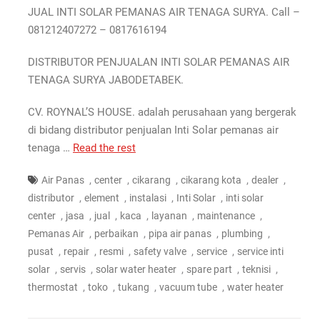
JUAL INTI SOLAR PEMANAS AIR TENAGA SURYA. Call –
081212407272 – 0817616194
DISTRIBUTOR PENJUALAN INTI SOLAR PEMANAS AIR
TENAGA SURYA JABODETABEK.
CV. ROYNAL’S HOUSE. adalah perusahaan yang bergerak
di bidang distributor penjualan Inti Solar pemanas air
tenaga …
Read the rest
,
,
,
,
,
Air Panas
center
cikarang
cikarang kota
dealer
,
,
,
,
distributor
element
instalasi
Inti Solar
inti solar
,
,
,
,
,
,
center
jasa
jual
kaca
layanan
maintenance
,
,
,
,
Pemanas Air
perbaikan
pipa air panas
plumbing
,
,
,
,
,
pusat
repair
resmi
safety valve
service
service inti
,
,
,
,
,
solar
servis
solar water heater
spare part
teknisi
,
,
,
,
thermostat
toko
tukang
vacuum tube
water heater