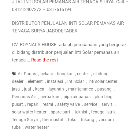
JUAL INTI SOLAR PEMANAS AIR TENAGA SURYA. Call –
081212407272 – 0817616194
DISTRIBUTOR PENJUALAN INTI SOLAR PEMANAS AIR
TENAGA SURYA JABODETABEK.
CV. ROYNAL’S HOUSE. adalah perusahaan yang bergerak
di bidang distributor penjualan Inti Solar pemanas air
tenaga …
Read the rest
,
,
,
,
,
Air Panas
bekasi
bongkar
center
cibitung
,
,
,
,
,
dealer
element
instalasi
Inti Solar
inti solar center
,
,
,
,
,
,
jasa
jual
kaca
layanan
maintenance
pasang
,
,
,
,
Pemanas Air
perbaikan
pipa air panas
plumbing
,
,
,
,
,
,
pusat
repair
resmi
safety valve
service
servis
,
,
,
,
solar water heater
spare part
teknisi
tenaga listrik
,
,
,
,
Tenaga Surya
thermostat
toko
tukang
vacuum
,
tube
water heater