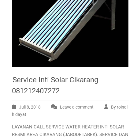
Service Inti Solar Cikarang
081212407272
Juli 8, 2018
Leave a comment
By roinal
hidayat
LAYANAN CALL SERVICE WATER HEATER INTI SOLAR
RESMI AREA CIKARANG (JABODETABEK). SERVICE DAN