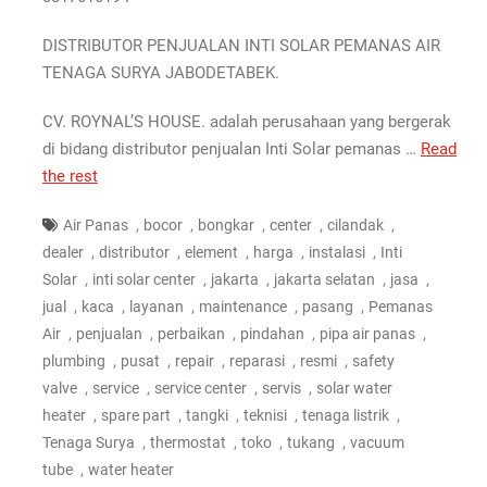
DISTRIBUTOR PENJUALAN INTI SOLAR PEMANAS AIR
TENAGA SURYA JABODETABEK.
CV. ROYNAL’S HOUSE. adalah perusahaan yang bergerak
di bidang distributor penjualan Inti Solar pemanas …
Read
the rest
,
,
,
,
,
Air Panas
bocor
bongkar
center
cilandak
,
,
,
,
,
dealer
distributor
element
harga
instalasi
Inti
,
,
,
,
,
Solar
inti solar center
jakarta
jakarta selatan
jasa
,
,
,
,
,
jual
kaca
layanan
maintenance
pasang
Pemanas
,
,
,
,
,
Air
penjualan
perbaikan
pindahan
pipa air panas
,
,
,
,
,
plumbing
pusat
repair
reparasi
resmi
safety
,
,
,
,
valve
service
service center
servis
solar water
,
,
,
,
,
heater
spare part
tangki
teknisi
tenaga listrik
,
,
,
,
Tenaga Surya
thermostat
toko
tukang
vacuum
,
tube
water heater