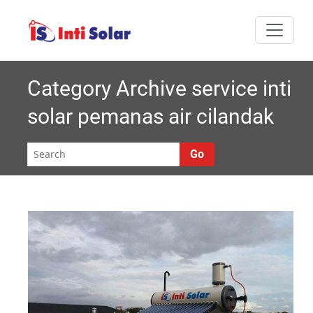
Skip
I
Melayani semua
to
nti
content
area Jabodetabek
Solar |
Category Archive service inti
solar pemanas air cilandak
Roynal's
House
Go