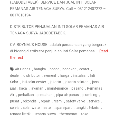
(JABODETABEK). SERVICE DAN JUAL INTI SOLAR
PEMANAS AIR TENAGA SURYA. Call – 081212407272 –
0817616194
DISTRIBUTOR PENJUALAN INTI SOLAR PEMANAS AIR
TENAGA SURYA JABODETABEK.
CV. ROYNAL’S HOUSE. adalah perusahaan yang bergerak
di bidang distributor penjualan Inti Solar pemanas …
Read
the rest
,
,
,
,
,
Air Panas
bangka
bocor
bongkar
center
,
,
,
,
,
dealer
distributor
element
harga
instalasi
Inti
,
,
,
,
,
Solar
inti solar center
jakarta
jakarta selatan
jasa
,
,
,
,
,
jual
kaca
layanan
maintenance
pasang
Pemanas
,
,
,
,
,
Air
perbaikan
pindahan
pipa air panas
plumbing
,
,
,
,
,
,
pusat
rekondisi
repair
resmi
safety valve
service
,
,
,
,
,
servis
solar water heater
spare part
tangki
teknisi
,
,
,
,
tenaga listrik
Tenaga Surya
thermostat
toko