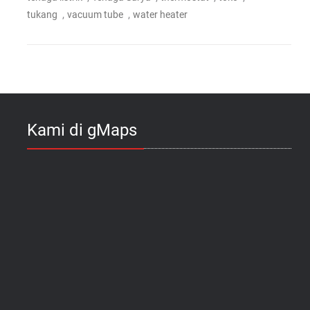
,
,
tukang
vacuum tube
water heater
Kami di gMaps