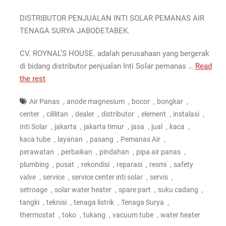
DISTRIBUTOR PENJUALAN INTI SOLAR PEMANAS AIR
TENAGA SURYA JABODETABEK.
CV. ROYNAL’S HOUSE. adalah perusahaan yang bergerak
di bidang distributor penjualan Inti Solar pemanas …
Read
the rest
,
,
,
,
Air Panas
anode magnesium
bocor
bongkar
,
,
,
,
,
,
center
cililitan
dealer
distributor
element
instalasi
,
,
,
,
,
,
Inti Solar
jakarta
jakarta timur
jasa
jual
kaca
,
,
,
,
kaca tube
layanan
pasang
Pemanas Air
,
,
,
,
perawatan
perbaikan
pindahan
pipa air panas
,
,
,
,
,
plumbing
pusat
rekondisi
reparasi
resmi
safety
,
,
,
,
valve
service
service center inti solar
servis
,
,
,
,
setroage
solar water heater
spare part
suku cadang
,
,
,
,
tangki
teknisi
tenaga listrik
Tenaga Surya
,
,
,
,
thermostat
toko
tukang
vacuum tube
water heater