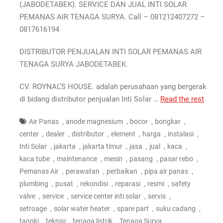
(JABODETABEK). SERVICE DAN JUAL INTI SOLAR
PEMANAS AIR TENAGA SURYA. Call – 081212407272 –
0817616194
DISTRIBUTOR PENJUALAN INTI SOLAR PEMANAS AIR
TENAGA SURYA JABODETABEK.
CV. ROYNAL’S HOUSE. adalah perusahaan yang bergerak
di bidang distributor penjualan Inti Solar …
Read the rest
,
,
,
,
Air Panas
anode magnesium
bocor
bongkar
,
,
,
,
,
,
center
dealer
distributor
element
harga
instalasi
,
,
,
,
,
,
Inti Solar
jakarta
jakarta timur
jasa
jual
kaca
,
,
,
,
,
kaca tube
maintenance
mesin
pasang
pasar rebo
,
,
,
,
Pemanas Air
perawatan
perbaikan
pipa air panas
,
,
,
,
,
plumbing
pusat
rekondisi
reparasi
resmi
safety
,
,
,
,
valve
service
service center inti solar
servis
,
,
,
,
setroage
solar water heater
spare part
suku cadang
,
,
,
,
tangki
teknisi
tenaga listrik
Tenaga Surya