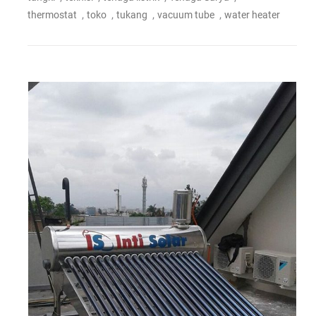
,
,
,
,
thermostat
toko
tukang
vacuum tube
water heater