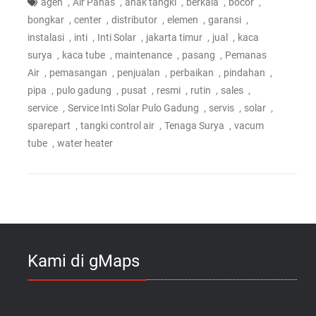
,
,
,
,
,
agen
Air Panas
anak tangki
berkala
bocor
,
,
,
,
,
bongkar
center
distributor
elemen
garansi
,
,
,
,
,
instalasi
inti
Inti Solar
jakarta timur
jual
kaca
,
,
,
,
surya
kaca tube
maintenance
pasang
Pemanas
,
,
,
,
,
Air
pemasangan
penjualan
perbaikan
pindahan
,
,
,
,
,
,
pipa
pulo gadung
pusat
resmi
rutin
sales
,
,
,
,
service
Service Inti Solar Pulo Gadung
servis
solar
,
,
,
sparepart
tangki control air
Tenaga Surya
vacum
,
tube
water heater
Kami di gMaps